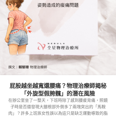
屁股越坐越寬還腰痛？物理治療師揭秘
「外旋型假胯髖」的潛在風險
在辦公室坐了一整天，下班時除了感到腰痠背痛，照鏡
子時是否還發現大腿根部外側多了兩塊突出的「馬鞍
肉」？許多上班族女性誤以為這只是缺乏運動導致的脂