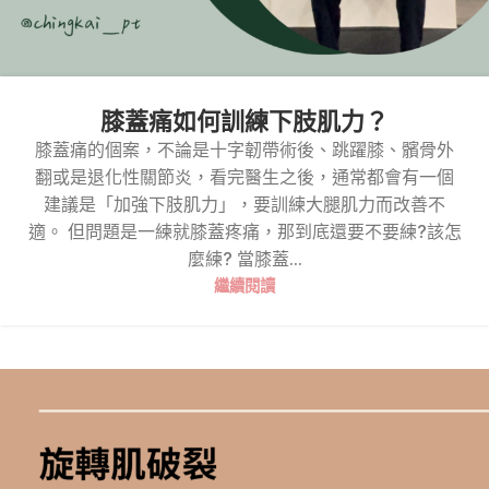
膝蓋痛如何訓練下肢肌力？
膝蓋痛的個案，不論是十字韌帶術後、跳躍膝、髕骨外
翻或是退化性關節炎，看完醫生之後，通常都會有一個
建議是「加強下肢肌力」，要訓練大腿肌力而改善不
適。 但問題是一練就膝蓋疼痛，那到底還要不要練?該怎
麼練? 當膝蓋...
繼續閱讀