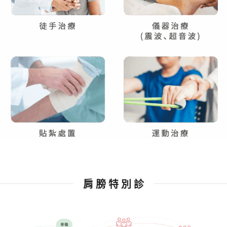
肩 膀 特 別 診