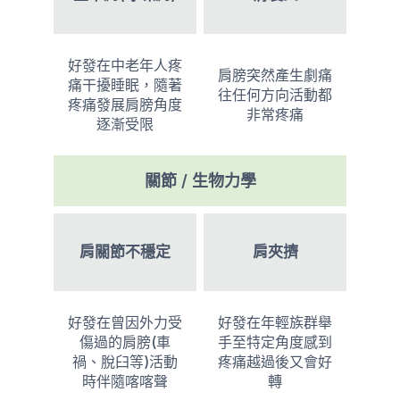
好發在中老年人疼
肩膀突然產生劇痛
痛干擾睡眠，隨著
往任何方向活動都
疼痛發展肩膀角度
非常疼痛
逐漸受限
關節 / 生物力學
肩關節不穩定
肩夾擠
好發在曾因外力受
好發在年輕族群舉
傷過的肩膀(車
手至特定角度感到
禍、脫臼等)活動
疼痛越過後又會好
時伴隨喀喀聲
轉