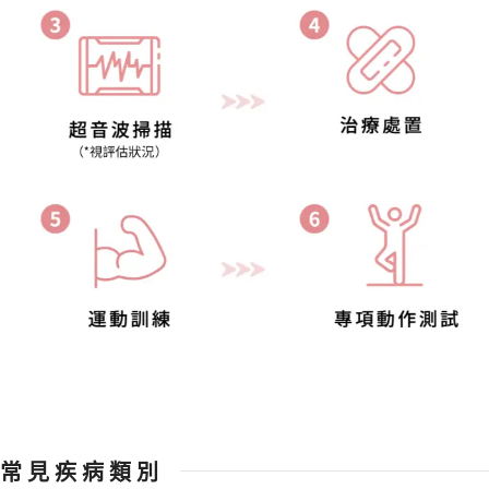
常 見 疾 病 類 別