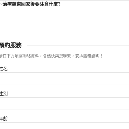
治療結束回家後要注意什麼?
預約服務
請在下方填寫聯絡資料，會儘快與您聯繫，安排服務說明！
姓名
性別
年齡