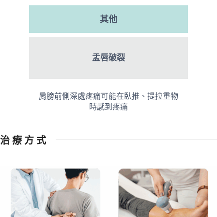
其他
盂唇破裂
肩膀前側深處疼痛可能在臥推、提拉重物
時感到疼痛
治 療 方 式