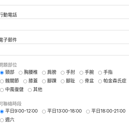
行動電話
電子郵件
問題部位
頸部
胸腰椎
肩膀
手肘
手腕
手指
髖關節
膝蓋
腳踝
腳趾
骨盆
帕金森氏症
中風復健
其他
可聯絡時段
平日9:00-12:00
平日13:00-18:00
平日18:00-21:00
週六