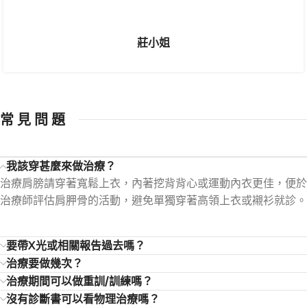
健很不錯。
莊小姐
常 見 問 題
我該穿甚麼來做治療？
治療肩膀請穿著寬鬆上衣，內著挖背背心或運動內衣更佳，便於
治療師評估肩胛骨的活動，避免單獨穿著高領上衣或襯衫就診。
要帶X光或相關報告過去嗎？
治療要做幾次？
治療期間可以做重訓/訓練嗎？
沒有診斷書可以看物理治療嗎？