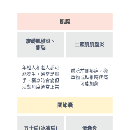
肌腱
旋轉肌腱炎、
二頭肌肌腱炎
撕裂
年輕人和老人都可
肩膀前側疼痛，搬
能發生，通常是舉
重物或臥推時疼痛
手、稍息時會痛但
可能加劇
活動角度通常正常
關節囊
五十肩(冰凍肩)
滑囊炎