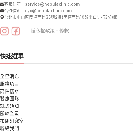
客服信箱｜service@nebulaclinic.com
合作信箱｜cyc@nebulaclinic.com
台北市中山區民權西路35號2樓(民權西路10號出口步行3分鐘)
隱私權政策
．
條款
快速選單
全星消息
服務項目
高階儀器
醫療團隊
就診須知
關於全星
布朗研究室
聯絡我們