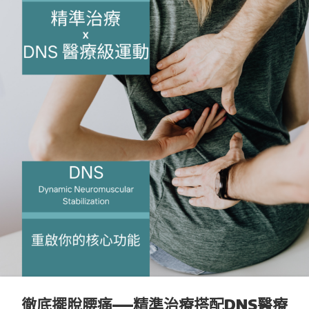
徹底擺脫腰痛—–精準治療搭配DNS醫療